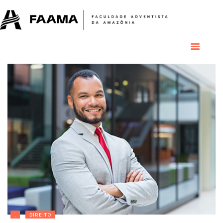
HOME
COLÉGIO
RESIDENCIAL
RESIDÊNCIAS
MÉDICAS
GRADUAÇÃO
PÓS GRADUAÇÃO
BIBLIOTECA
PESQUISA E
EXTENSÃO
ÁREA DO ALUNO
INSTITUCIONAL
.
DIREITO