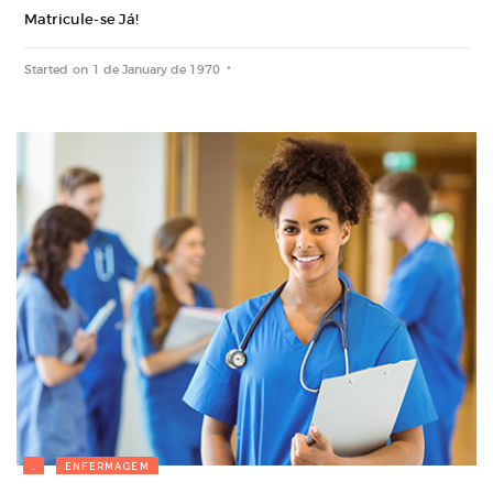
Matricule-se Já!
Started on
1 de January de 1970
.
ENFERMAGEM