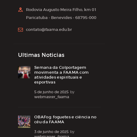
Rodovia Augusto Meira Filho, km 01
Paricatuba - Benevides - 68795-000
contato@faama.edu.br
Ultimas Noticias
Semana da Colportagem
movimenta a FAAMA com
atividades espirituais e
esportivas
5 de junho de 2025
by
webmaster_faama
OBAFog: foguetes e ciência no
céu da FAAMA
3 de junho de 2025
by
webmaster_faama