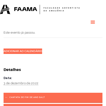
HOME
COLÉGIO
RESIDENCIAL
RESIDÊNCIAS
MÉDICAS
Este evento já passou.
GRADUAÇÃO
PÓS GRADUAÇÃO
BIBLIOTECA
ADICIONAR AO CALENDÁRIO
PESQUISA E
EXTENSÃO
ÁREA DO ALUNO
Detalhes
INSTITUCIONAL
Data:
3 de dezembro de 2022
CANTATA DE FIM DE ANO SALT