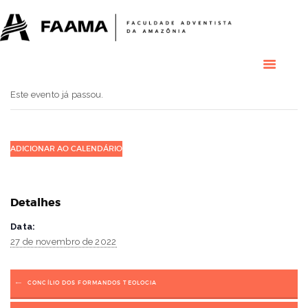
HOME
COLÉGIO
RESIDENCIAL
RESIDÊNCIAS
MÉDICAS
Este evento já passou.
GRADUAÇÃO
PÓS GRADUAÇÃO
BIBLIOTECA
ADICIONAR AO CALENDÁRIO
PESQUISA E
EXTENSÃO
ÁREA DO ALUNO
Detalhes
INSTITUCIONAL
Data:
27 de novembro de 2022
CONCÍLIO DOS FORMANDOS TEOLOGIA