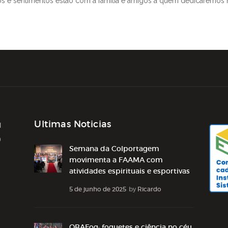
 e sentimentos estão com a família e amigos a quem dedicaremos n
Ultimas Noticias
1
0
Semana da Colportagem
movimenta a FAAMA com
atividades espirituais e esportivas
5 de junho de 2025
by
Ricardo
OBAFog: foguetes e ciência no céu