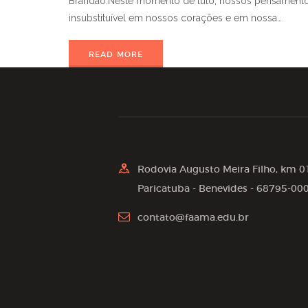
Brandão.Neste momento de luto, nossos pensamentos
insubstituível em nossos corações e em nossa…
READ MORE
Rodovia Augusto Meira Filho, km 0
Paricatuba - Benevides - 68795-00
contato@faama.edu.br