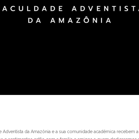
PESQUISA E
EXTENSÃO
ÁREA DO ALUNO
INSTITUCIONAL
 Adventista da Amazônia e a sua comunidade acadêmica recebem a tri