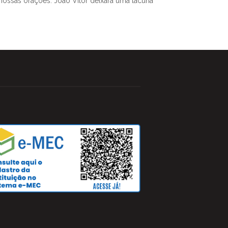
ossas orações. João Vitor deixará uma lacuna