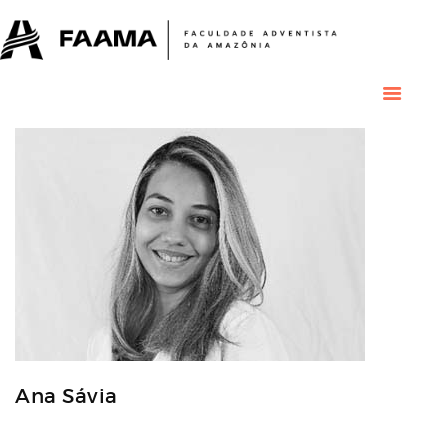
HOME
COLÉGIO
RESIDENCIAL
RESIDÊNCIAS
MÉDICAS
GRADUAÇÃO
PÓS GRADUAÇÃO
BIBLIOTECA
PESQUISA E
EXTENSÃO
ÁREA DO ALUNO
INSTITUCIONAL
Ana Sávia