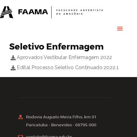
HOME
COLÉGIO
RESIDENCIAL
RESIDÊNCIAS
MÉDICAS
Seletivo Enfermagem
GRADUAÇÃO
PÓS GRADUAÇÃO
Aprovados Vestibular Enfermagem 2022
BIBLIOTECA
Edital Processo Seletivo Continuado 2022.1
PESQUISA E
EXTENSÃO
ÁREA DO ALUNO
INSTITUCIONAL
Rodovia Augusto Meira Filho, km 01
Paricatuba - Benevides - 68795-000
contato@faama.edu.br