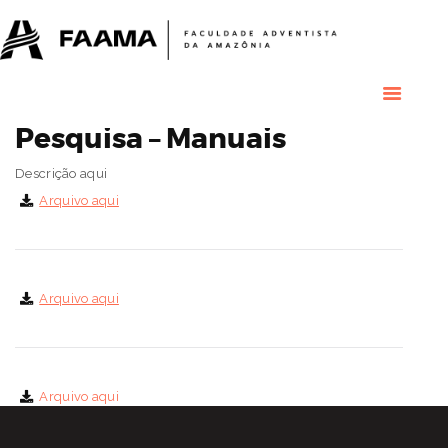
HOME
COLÉGIO
RESIDENCIAL
RESIDÊNCIAS
MÉDICAS
Pesquisa – Manuais
GRADUAÇÃO
Descrição aqui
PÓS GRADUAÇÃO
Arquivo aqui
BIBLIOTECA
PESQUISA E
EXTENSÃO
ÁREA DO ALUNO
Arquivo aqui
INSTITUCIONAL
Arquivo aqui