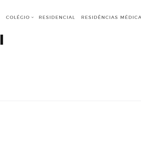
HOME
COLÉGIO
RESIDENCIAL
RESIDÊNCIAS MÉDIC
COLÉGIO
l
RESIDENCIAL
RESIDÊNCIAS
MÉDICAS
GRADUAÇÃO
PÓS
GRADUAÇÃO
BIBLIOTECA