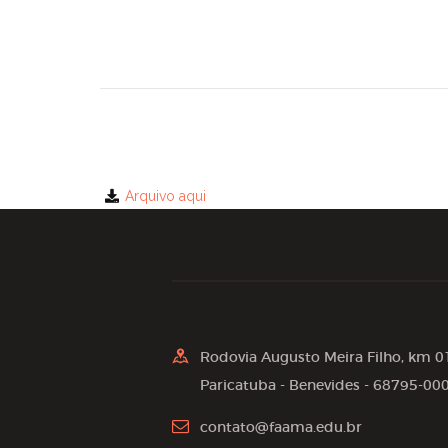
Arquivo aqui
Rodovia Augusto Meira Filho, km 0
Paricatuba - Benevides - 68795-00
contato@faama.edu.br