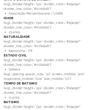
[wgl_divider height=”1px” divider_color=”#e5e5e7″
divider_line_color=”#00bda6″]
Associação Pernambucana
/ UNEB
IDADE
[wgl_divider height=”1px” divider_color=”#e5e5e7″
divider_line_color=”#00bda6″]
23 anos
NATURALIDADE
[wgl_divider height=”1px” divider_color=”#e5e5e7″
divider_line_color=”#00bda6″]
Itapissuma – PE
ESTADO CIVIL
[wgl_divider height=”1px” divider_color=”#e5e5e7″
divider_line_color=”#00bda6″]
Solteira
[wgl_spacing spacer_size=”30″ screen_mobile=”500″
responsive_mobile=”true” size_mobile=”10″]
TEMPO DE BATISMO
[wgl_divider height=”1px” divider_color=”#e5e5e7″
divider_line_color=”#00bda6″]
11 anos
BATISMO
[wgl_divider height=”1px” divider_color=”#e5e5e7″