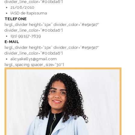
divider_line_color=”#00bda6″]
21/06/2010
IASD de
Itapissuma
TELEFONE
[wgl_divider height=”1px” divider_color=”#e5e5e7″
divider_line_color=”#00bda6″]
(91) 99157-7639
E-MAIL
[wgl_divider height=”1px” divider_color=”#e5e5e7″
divider_line_color=”#00bda6″]
alicyakelly1@gmail.com
[wgl_spacing spacer_size=”30″]