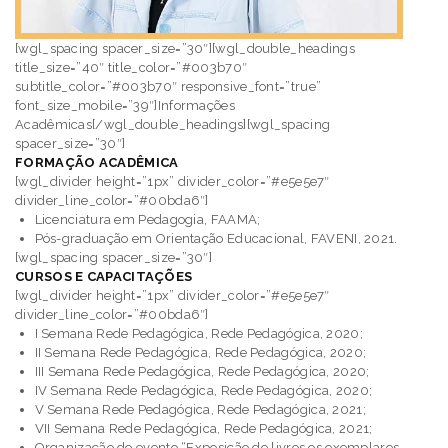
[wgl_spacing spacer_size=”30″][wgl_double_headings
title_size=”40″ title_color=”#003b70″
subtitle_color=”#003b70″ responsive_font=”true”
font_size_mobile=”39″]Informações
Acadêmicas[/wgl_double_headings][wgl_spacing
spacer_size=”30″]
FORMAÇÃO ACADÊMICA
[wgl_divider height=”1px” divider_color=”#e5e5e7″
divider_line_color=”#00bda6″]
Licenciatura em Pedagogia, FAAMA;
Pós-graduação em Orientação Educacional, FAVENI, 2021.
[wgl_spacing spacer_size=”30″]
CURSOS E CAPACITAÇÕES
[wgl_divider height=”1px” divider_color=”#e5e5e7″
divider_line_color=”#00bda6″]
I Semana Rede Pedagógica, Rede Pedagógica, 2020;
II Semana Rede Pedagógica, Rede Pedagógica, 2020;
III Semana Rede Pedagógica, Rede Pedagógica, 2020;
IV Semana Rede Pedagógica, Rede Pedagógica, 2020;
V Semana Rede Pedagógica, Rede Pedagógica, 2021;
VII Semana Rede Pedagógica, Rede Pedagógica, 2021;
Organização do evento “Exposição de livros os exemplares