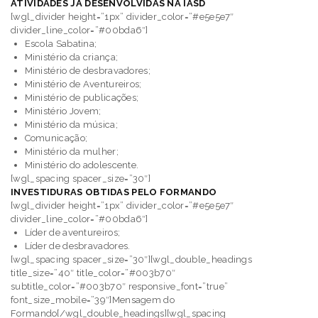
ATIVIDADES JÁ DESENVOLVIDAS NA IASD
[wgl_divider height=”1px” divider_color=”#e5e5e7″
divider_line_color=”#00bda6″]
Escola Sabatina;
Ministério da criança;
Ministério de desbravadores;
Ministério de Aventureiros;
Ministério de publicações;
Ministério Jovem;
Ministério da música;
Comunicação;
Ministério da mulher
;
Ministério do adolescente.
[wgl_spacing spacer_size=”30″]
INVESTIDURAS OBTIDAS PELO FORMANDO
[wgl_divider height=”1px” divider_color=”#e5e5e7″
divider_line_color=”#00bda6″]
Líder de aventureiros;
Líder de desbravadores.
[wgl_spacing spacer_size=”30″][wgl_double_headings
title_size=”40″ title_color=”#003b70″
subtitle_color=”#003b70″ responsive_font=”true”
font_size_mobile=”39″]Mensagem do
Formando[/wgl_double_headings][wgl_spacing