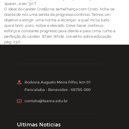
spacer_size=”30″]
O ideal do caráter Cristão na semelhança com Cristo. Acha-se
diante de nós uma senda de progresso contínuo. Temos um
objetivo a atingir, uma norma a alcançar, a qual incluí tudo
que é bom, puro, nobre e elevado. Deve haver contínuo
esforço e constante progresso para diante e para cima, rumo à
perfeição do caráter. (Ellen White, conselho sobre educação.
pág. 232).
Rodovia Augusto Meira Filho, km 01
Paricatuba - Benevides - 68795-000
contato@faama.edu.br
Ultimas Noticias