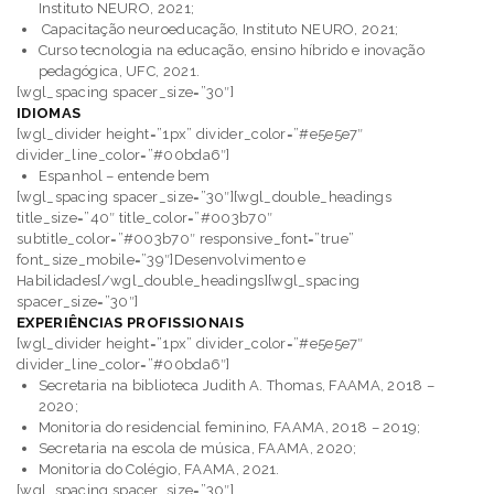
Instituto NEURO, 2021;
Capacitação neuroeducação, Instituto NEURO, 2021;
Curso tecnologia na educação, ensino híbrido e inovação
pedagógica, UFC, 2021.
[wgl_spacing spacer_size=”30″]
IDIOMAS
[wgl_divider height=”1px” divider_color=”#e5e5e7″
divider_line_color=”#00bda6″]
Espanhol – entende bem
[wgl_spacing spacer_size=”30″][wgl_double_headings
title_size=”40″ title_color=”#003b70″
subtitle_color=”#003b70″ responsive_font=”true”
font_size_mobile=”39″]Desenvolvimento e
Habilidades[/wgl_double_headings][wgl_spacing
spacer_size=”30″]
EXPERIÊNCIAS PROFISSIONAIS
[wgl_divider height=”1px” divider_color=”#e5e5e7″
divider_line_color=”#00bda6″]
Secretaria na biblioteca Judith A. Thomas, FAAMA, 2018 –
2020;
Monitoria do residencial feminino, FAAMA, 2018 – 2019;
Secretaria na escola de música, FAAMA, 2020;
Monitoria do Colégio, FAAMA, 2021.
[wgl_spacing spacer_size=”30″]