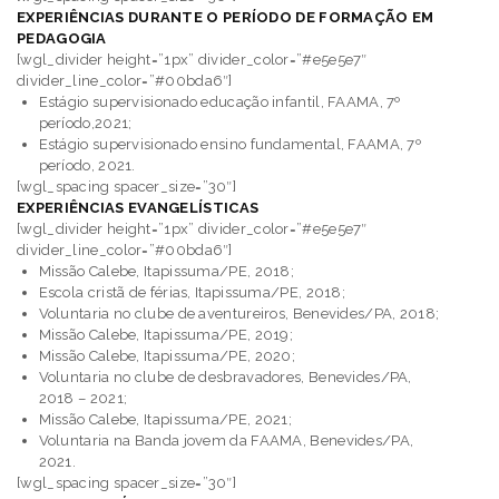
EXPERIÊNCIAS DURANTE O PERÍODO DE FORMAÇÃO EM
PEDAGOGIA
[wgl_divider height=”1px” divider_color=”#e5e5e7″
divider_line_color=”#00bda6″]
Estágio supervisionado educação infantil, FAAMA, 7º
período,2021;
Estágio supervisionado ensino fundamental, FAAMA, 7º
período, 2021
.
[wgl_spacing spacer_size=”30″]
EXPERIÊNCIAS EVANGELÍSTICAS
[wgl_divider height=”1px” divider_color=”#e5e5e7″
divider_line_color=”#00bda6″]
Missão Calebe, Itapissuma/PE, 2018;
Escola cristã de férias, Itapissuma/PE, 2018;
Voluntaria no clube de aventureiros, Benevides/PA, 2018;
Missão Calebe, Itapissuma/PE, 2019;
Missão Calebe, Itapissuma/PE, 2020;
Voluntaria no clube de desbravadores, Benevides/PA,
2018 – 2021;
Missão Calebe, Itapissuma/PE, 2021;
Voluntaria na Banda jovem da FAAMA, Benevides/PA,
2021.
[wgl_spacing spacer_size=”30″]