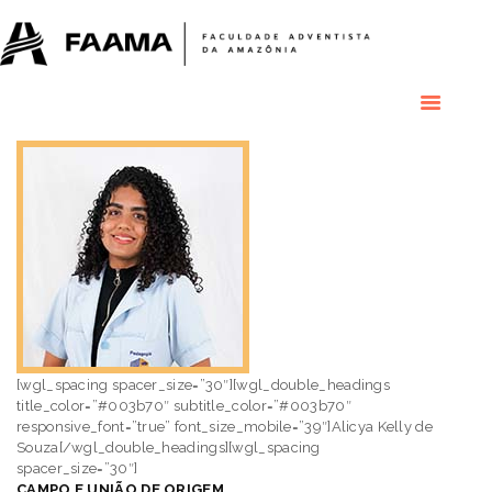
HOME
COLÉGIO
RESIDENCIAL
RESIDÊNCIAS
MÉDICAS
GRADUAÇÃO
PÓS GRADUAÇÃO
BIBLIOTECA
PESQUISA E
EXTENSÃO
ÁREA DO ALUNO
INSTITUCIONAL
[wgl_spacing spacer_size=”30″][wgl_double_headings
title_color=”#003b70″ subtitle_color=”#003b70″
responsive_font=”true” font_size_mobile=”39″]Alicya Kelly de
Souza[/wgl_double_headings][wgl_spacing
spacer_size=”30″]
CAMPO E UNIÃO DE ORIGEM