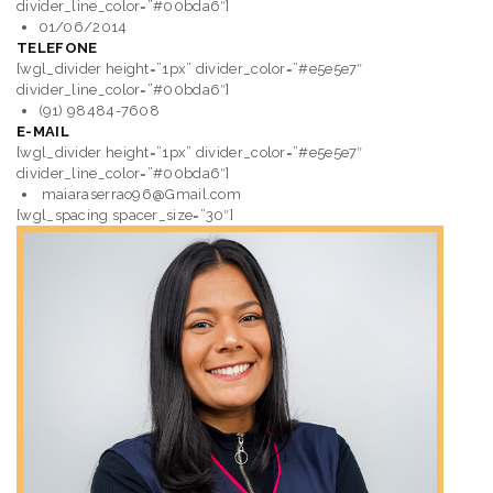
divider_line_color=”#00bda6″]
01/06/2014
TELEFONE
[wgl_divider height=”1px” divider_color=”#e5e5e7″
divider_line_color=”#00bda6″]
(91) 98484-7608
E-MAIL
[wgl_divider height=”1px” divider_color=”#e5e5e7″
divider_line_color=”#00bda6″]
maiaraserrao96@Gmail.com
[wgl_spacing spacer_size=”30″]