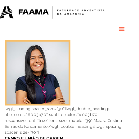
HOME
COLÉGIO
RESIDENCIAL
RESIDÊNCIAS
MÉDICAS
GRADUAÇÃO
PÓS GRADUAÇÃO
BIBLIOTECA
PESQUISA E
EXTENSÃO
ÁREA DO ALUNO
INSTITUCIONAL
[wgl_spacing spacer_size=”30″][wgl_double_headings
title_color=”#003b70″ subtitle_color=”#003b70″
responsive_font=”true” font_size_mobile=”39″]Maiara Cristina
Serrão do Nascimento[/wgl_double_headings][wgl_spacing
spacer_size=”30″]
CAMPO E UNIÃO DE ORIGEM