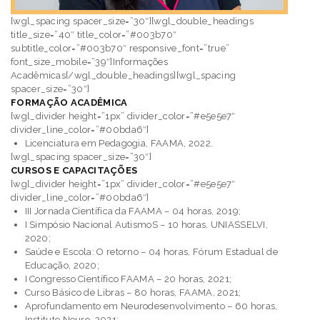
[wgl_spacing spacer_size=”30″][wgl_double_headings
title_size=”40″ title_color=”#003b70″
subtitle_color=”#003b70″ responsive_font=”true”
font_size_mobile=”39″]Informações
Acadêmicas[/wgl_double_headings][wgl_spacing
spacer_size=”30″]
FORMAÇÃO ACADÊMICA
[wgl_divider height=”1px” divider_color=”#e5e5e7″
divider_line_color=”#00bda6″]
Licenciatura em Pedagogia, FAAMA, 2022.
[wgl_spacing spacer_size=”30″]
CURSOS E CAPACITAÇÕES
[wgl_divider height=”1px” divider_color=”#e5e5e7″
divider_line_color=”#00bda6″]
III Jornada Científica da FAAMA – 04 horas, 2019;
I Simpósio Nacional AutismoS – 10 horas, UNIASSELVI,
2020;
Saúde e Escola: O retorno – 04 horas, Fórum Estadual de
Educação, 2020;
I Congresso Científico FAAMA – 20 horas, 2021;
Curso Básico de Libras – 80 horas, FAAMA, 2021;
Aprofundamento em Neurodesenvolvimento – 60 horas,
Instituto Neuro, 2021;