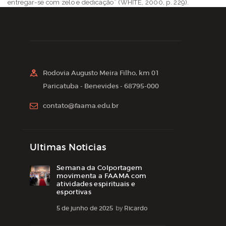
entregar-se com zelo e dedicação” (WHITE, 2000, p. 229).
Rodovia Augusto Meira Filho, km 01
Paricatuba - Benevides - 68795-000
contato@faama.edu.br
Ultimas Noticias
Semana da Colportagem
movimenta a FAAMA com
atividades espirituais e
esportivas
5 de junho de 2025
by
Ricardo