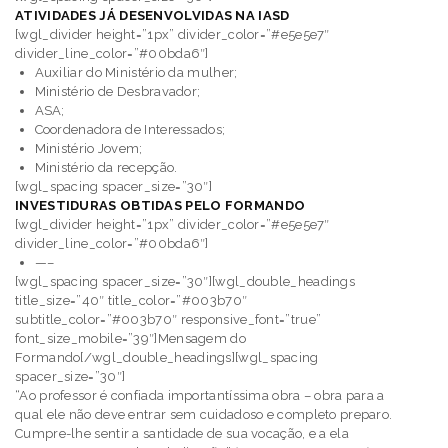
ATIVIDADES JÁ DESENVOLVIDAS NA IASD
[wgl_divider height=”1px” divider_color=”#e5e5e7″
divider_line_color=”#00bda6″]
Auxiliar do Ministério da mulher;
Ministério de Desbravador;
ASA;
Coordenadora de Interessados;
Ministério Jovem;
Ministério da recepção.
[wgl_spacing spacer_size=”30″]
INVESTIDURAS OBTIDAS PELO FORMANDO
[wgl_divider height=”1px” divider_color=”#e5e5e7″
divider_line_color=”#00bda6″]
—–
[wgl_spacing spacer_size=”30″][wgl_double_headings
title_size=”40″ title_color=”#003b70″
subtitle_color=”#003b70″ responsive_font=”true”
font_size_mobile=”39″]Mensagem do
Formando[/wgl_double_headings][wgl_spacing
spacer_size=”30″]
“Ao professor é confiada importantíssima obra – obra para a
qual ele não deve entrar sem cuidadoso e completo preparo.
Cumpre-lhe sentir a santidade de sua vocação, e a ela