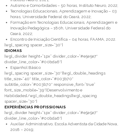
Autismo e Comorbidades – 50 horas, Instituto Neuro, 2022;
Tecnologias Educacionais, Aprendizagem e Inovação – 03
horas, Universidade Federal do Ceará, 2022;
Formação em Tecnologias Educacionais, Aprendizagem e
Inovação Pedagógica – 180h, Universidade Federal do
Ceará, 2022;
Encontro de Iniciação Científica – 04 horas, FAAMA, 2022.
[wgl_spacing spacer_size=”30″]
IDIOMAS
[wgl_divider height=”1px” divider_color=”#e5e5e7″
divider_line_color=”#00bda6″]
Espanhol Básico
[wgl_spacing spacer_size=”30″][wgl_double_headings
title_size=”40″ title_color=”#003b70″
subtitle_color=”#003b70″ responsive_font=”true”
font_size_mobile=”39″]Desenvolvimento e
Habilidades[/wgl_double_headings][wgl_spacing
spacer_size=”30″]
EXPERIÊNCIAS PROFISSIONAIS
[wgl_divider height=”1px” divider_color=”#e5e5e7″
divider_line_color=”#00bda6″]
Auxiliar Administrativo, Escola Adventista da Cidade Nova,
2018 – 2019;