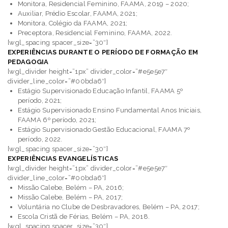
Monitora, Residencial Feminino, FAAMA, 2019 – 2020;
Auxiliar, Prédio Escolar, FAAMA, 2021;
Monitora, Colégio da FAAMA, 2021;
Preceptora, Residencial Feminino, FAAMA, 2022.
[wgl_spacing spacer_size=”30″]
EXPERIÊNCIAS DURANTE O PERÍODO DE FORMAÇÃO EM
PEDAGOGIA
[wgl_divider height=”1px” divider_color=”#e5e5e7″
divider_line_color=”#00bda6″]
Estágio Supervisionado Educação Infantil, FAAMA 5º
período, 2021;
Estágio Supervisionado Ensino Fundamental Anos Iniciais,
FAAMA 6º período, 2021;
Estágio Supervisionado Gestão Educacional, FAAMA 7º
período, 2022.
[wgl_spacing spacer_size=”30″]
EXPERIÊNCIAS EVANGELÍSTICAS
[wgl_divider height=”1px” divider_color=”#e5e5e7″
divider_line_color=”#00bda6″]
Missão Calebe, Belém – PA, 2016;
Missão Calebe, Belém – PA, 2017;
Voluntária no Clube de Desbravadores, Belém – PA, 2017;
Escola Cristã de Férias, Belém – PA, 2018.
[wgl_spacing spacer_size=”30″]