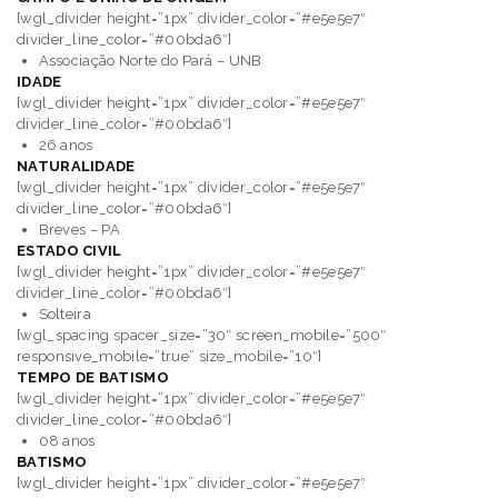
[wgl_divider height=”1px” divider_color=”#e5e5e7″
divider_line_color=”#00bda6″]
Associação Norte do Pará – UNB
IDADE
[wgl_divider height=”1px” divider_color=”#e5e5e7″
divider_line_color=”#00bda6″]
26 anos
NATURALIDADE
[wgl_divider height=”1px” divider_color=”#e5e5e7″
divider_line_color=”#00bda6″]
Breves – PA
ESTADO CIVIL
[wgl_divider height=”1px” divider_color=”#e5e5e7″
divider_line_color=”#00bda6″]
Solteira
[wgl_spacing spacer_size=”30″ screen_mobile=”500″
responsive_mobile=”true” size_mobile=”10″]
TEMPO DE BATISMO
[wgl_divider height=”1px” divider_color=”#e5e5e7″
divider_line_color=”#00bda6″]
08 anos
BATISMO
[wgl_divider height=”1px” divider_color=”#e5e5e7″