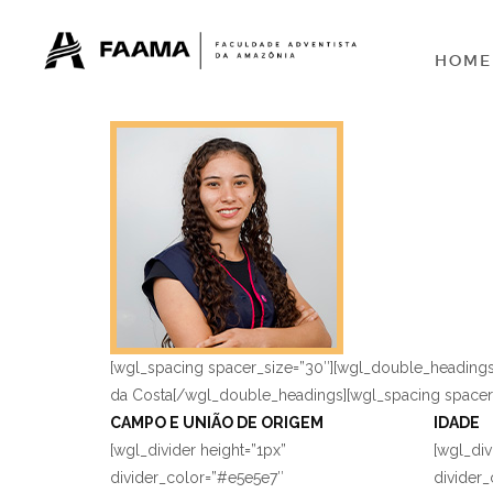
HOME
[wgl_spacing spacer_size=”30″][wgl_double_headings 
da Costa[/wgl_double_headings][wgl_spacing spacer
CAMPO E UNIÃO DE ORIGEM
IDADE
[wgl_divider height=”1px”
[wgl_div
divider_color=”#e5e5e7″
divider