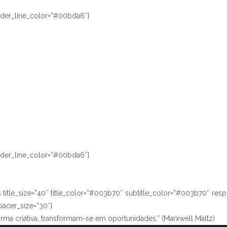
vider_line_color=”#00bda6″]
vider_line_color=”#00bda6″]
title_size=”40″ title_color=”#003b70″ subtitle_color=”#003b70″ res
acer_size=”30″]
orma criativa, transformam-se em oportunidades.” (Marxwell Maltz)