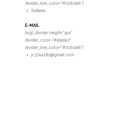
divider_line_color=”#00bda6″]
Solteira
E-MAIL
[wgl_divider height=”1px”
divider_color=”#e5e5e7″
divider_line_color=”#00bda6″]
jc3744281@gmail.com