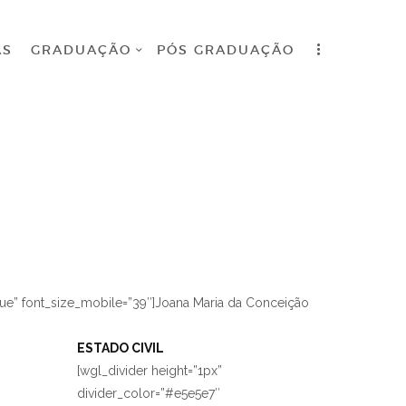
AS
GRADUAÇÃO
PÓS GRADUAÇÃO
rue” font_size_mobile=”39″]Joana Maria da Conceição
ESTADO CIVIL
[wgl_divider height=”1px”
divider_color=”#e5e5e7″