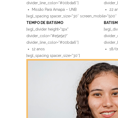
divider_line_color=”#00bda6″]
divider
Missão Pará Amapá – UNB
22 a
[wgl_spacing spacer_size=”30″ screen_mobile=”500″ 
TEMPO DE BATISMO
BATIS
[wgl_divider height=”1px”
[wgl_div
divider_color=”#e5e5e7″
divider
divider_line_color=”#00bda6″]
divider
12 anos
18/0
[wgl_spacing spacer_size=”30″]