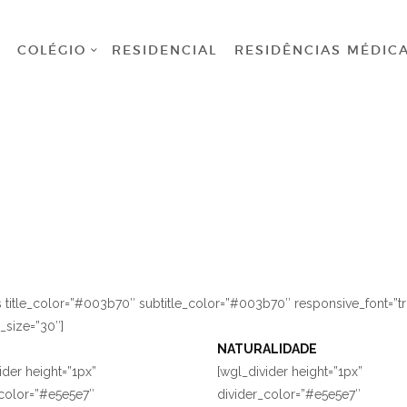
HOME
COLÉGIO
RESIDENCIAL
RESIDÊNCIAS MÉDIC
COLÉGIO
RESIDENCIAL
RESIDÊNCIAS
MÉDICAS
GRADUAÇÃO
PÓS
title_color=”#003b70″ subtitle_color=”#003b70″ responsive_font=”t
GRADUAÇÃO
_size=”30″]
NATURALIDADE
BIBLIOTECA
ider height=”1px”
[wgl_divider height=”1px”
_color=”#e5e5e7″
divider_color=”#e5e5e7″