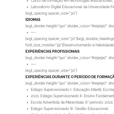
Curso de formação em tecnologias educacionais,
Laboratório Digital Educacional da Universidade F
[wgl_spacing spacer_size=”30″]
IDIOMAS
[wgl_divider height=”1px” divider_color=”#e5e5e7″ di
—–
[wgl_spacing spacer_size=”30″][wgl_double_headings t
font_size_mobile=”39″]Desenvolvimento e Habilidade
EXPERIÊNCIAS PROFISSIONAIS
[wgl_divider height=”1px” divider_color=”#e5e5e7″ di
—–
[wgl_spacing spacer_size=”30″]
EXPERIÊNCIAS DURANTE O PERÍODO DE FORMAÇ
[wgl_divider height=”1px” divider_color=”#e5e5e7″ di
Estágio Supervisionado I- Educação Infantil; Escol
2021. Estágio Supervisionado II- Ensino Fundamenta
Escola Adventista da Marambaia; 6° período; 2021;
Estágio Supervisionado III- Gestão Educacional;