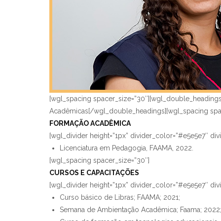
[wgl_spacing spacer_size=”30″][wgl_double_headings 
Acadêmicas[/wgl_double_headings][wgl_spacing spac
FORMAÇÃO ACADÊMICA
[wgl_divider height=”1px” divider_color=”#e5e5e7″ di
Licenciatura em Pedagogia, FAAMA, 2022.
[wgl_spacing spacer_size=”30″]
CURSOS E CAPACITAÇÕES
[wgl_divider height=”1px” divider_color=”#e5e5e7″ di
Curso básico de Libras; FAAMA; 2021;
Semana de Ambientação Acadêmica; Faama; 2022