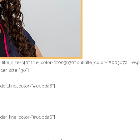
title_size=”40″ title_color=”#003b70″ subtitle_color=”#003b70″ resp
er_size=”30″]
vider_line_color=”#00bda6″]
vider_line_color=”#00bda6″]
;