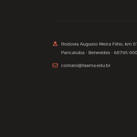
Rodovia Augusto Meira Filho, km 0
Paricatuba - Benevides - 68795-00
contato@faama.edu.br