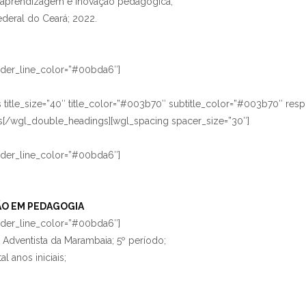
 aprendizagem e inovação pedagógica;
ederal do Ceará; 2022.
vider_line_color=”#00bda6″]
itle_size=”40″ title_color=”#003b70″ subtitle_color=”#003b70″ resp
s[/wgl_double_headings][wgl_spacing spacer_size=”30″]
vider_line_color=”#00bda6″]
ÃO EM PEDAGOGIA
vider_line_color=”#00bda6″]
a Adventista da Marambaia; 5º período;
l anos iniciais;