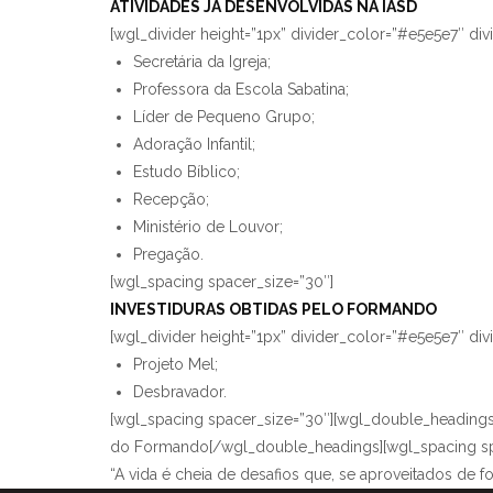
ATIVIDADES JÁ DESENVOLVIDAS NA IASD
[wgl_divider height=”1px” divider_color=”#e5e5e7″ di
Secretária da Igreja;
Professora da Escola Sabatina;
Líder de Pequeno Grupo;
Adoração Infantil;
Estudo Bíblico;
Recepção;
Ministério de Louvor;
Pregação.
[wgl_spacing spacer_size=”30″]
INVESTIDURAS OBTIDAS PELO FORMANDO
[wgl_divider height=”1px” divider_color=”#e5e5e7″ di
Projeto Mel;
Desbravador.
[wgl_spacing spacer_size=”30″][wgl_double_headings 
do Formando[/wgl_double_headings][wgl_spacing sp
“A vida é cheia de desafios que, se aproveitados de f