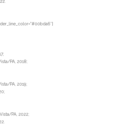
22.
vider_line_color=”#00bda6″]
7;
ista/PA, 2018;
ista/PA, 2019;
20;
Vista/PA, 2022;
22.