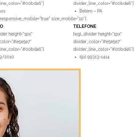
PESQUISA E
_line_color=”#00bda6″]
divider_line_color=”#00bda6″]
nos
Belém – PA
EXTENSÃO
responsive_mobile=”true” size_mobile=”10″]
MO
TELEFONE
ÁREA DO ALUNO
ider height=”1px”
[wgl_divider height=”1px”
_color=”#e5e5e7″
divider_color=”#e5e5e7″
INSTITUCIONAL
_line_color=”#00bda6″]
divider_line_color=”#00bda6″]
9/2010
(91) 99313-1414