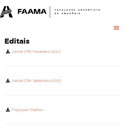
HOME
COLÉGIO
RESIDENCIAL
RESIDÊNCIAS
MÉDICAS
Editais
GRADUAÇÃO
Jornal CPA Fevereiro 2022
PÓS GRADUAÇÃO
BIBLIOTECA
PESQUISA E
EXTENSÃO
Jornal CPA Setembro 2022
ÁREA DO ALUNO
INSTITUCIONAL
Fique por Dentro