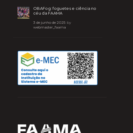
OBAFog: foguetes e ciência no
céu da FAAMA
3 de junho de 2025
by
webmaster_faama