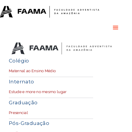
HOME
COLÉGIO
RESIDENCIAL
RESIDÊNCIAS
MÉDICAS
GRADUAÇÃO
PÓS GRADUAÇÃO
Colégio
BIBLIOTECA
Maternal ao Ensino Médio
PESQUISA E
EXTENSÃO
Internato
ÁREA DO ALUNO
Estude e more no mesmo lugar
INSTITUCIONAL
Graduação
Presencial
Pós-Graduação