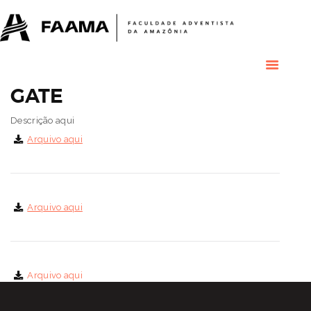
HOME
COLÉGIO
RESIDENCIAL
RESIDÊNCIAS
MÉDICAS
GATE
GRADUAÇÃO
Descrição aqui
PÓS GRADUAÇÃO
Arquivo aqui
BIBLIOTECA
PESQUISA E
EXTENSÃO
ÁREA DO ALUNO
Arquivo aqui
INSTITUCIONAL
Arquivo aqui