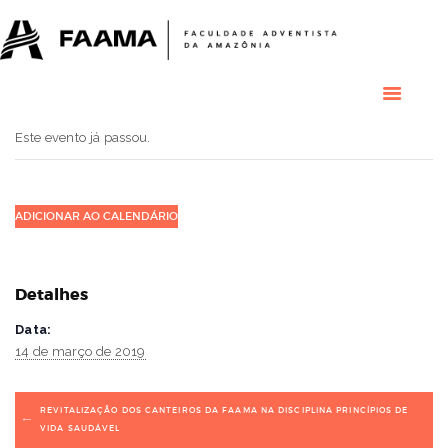
HOME
COLÉGIO
RESIDENCIAL
RESIDÊNCIAS
MÉDICAS
Este evento já passou.
GRADUAÇÃO
PÓS GRADUAÇÃO
BIBLIOTECA
ADICIONAR AO CALENDÁRIO
PESQUISA E
EXTENSÃO
ÁREA DO ALUNO
Detalhes
INSTITUCIONAL
Data:
14 de março de 2019
REVITALIZAÇÃO DOS CANTEIROS DA FAAMA NA DISCIPLINA PRINCÍPIOS DE
VIDA SAUDÁVEL