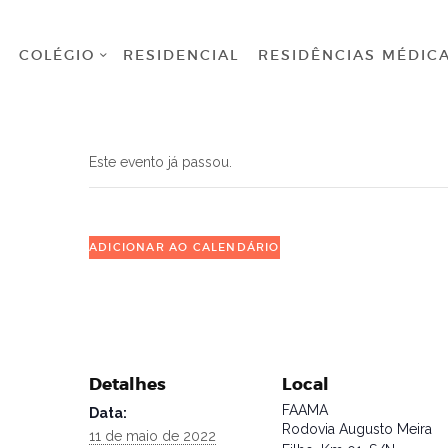
HOME
COLÉGIO
RESIDENCIAL
RESIDÊNCIAS MÉDIC
COLÉGIO
RESIDENCIAL
Este evento já passou.
RESIDÊNCIAS
MÉDICAS
ADICIONAR AO CALENDÁRIO
GRADUAÇÃO
PÓS
GRADUAÇÃO
Detalhes
Local
BIBLIOTECA
FAAMA
Data:
Rodovia Augusto Meira
11 de maio de 2022