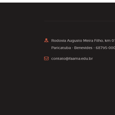
Rodovia Augusto Meira Filho, km 0
Paricatuba - Benevides - 68795-00
contato@faama.edu.br