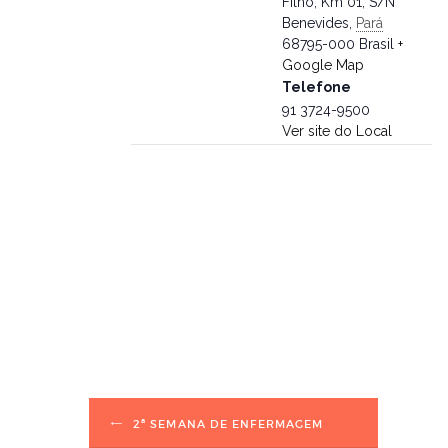
Filho, Km 01, S/N
PESQUISA E
Benevides
,
Pará
68795-000
Brasil
+
EXTENSÃO
Google Map
Telefone
ÁREA DO ALUNO
91 3724-9500
Ver site do Local
INSTITUCIONAL
2ª SEMANA DE ENFERMAGEM