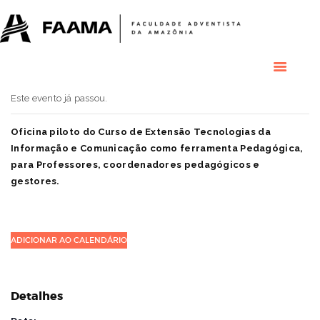
HOME
COLÉGIO
RESIDENCIAL
RESIDÊNCIAS
MÉDICAS
Este evento já passou.
GRADUAÇÃO
PÓS GRADUAÇÃO
Oficina piloto do Curso de Extensão Tecnologias da
Informação e Comunicação como ferramenta Pedagógica,
BIBLIOTECA
para Professores, coordenadores pedagógicos e
PESQUISA E
gestores.
EXTENSÃO
ÁREA DO ALUNO
INSTITUCIONAL
ADICIONAR AO CALENDÁRIO
Detalhes