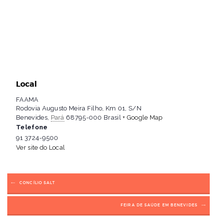
Local
FAAMA
Rodovia Augusto Meira Filho, Km 01, S/N
Benevides
,
Pará
68795-000
Brasil
+ Google Map
Telefone
91 3724-9500
Ver site do Local
CONCÍLIO SALT
FEIRA DE SAÚDE EM BENEVIDES