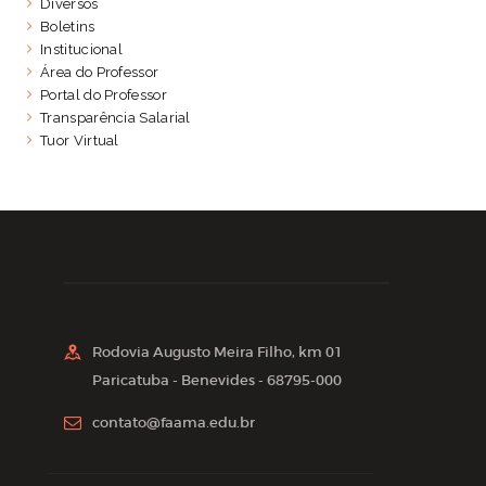
Diversos
Boletins
Institucional
Área do Professor
Portal do Professor
Transparência Salarial
Tuor Virtual
Rodovia Augusto Meira Filho, km 01
Paricatuba - Benevides - 68795-000
contato@faama.edu.br