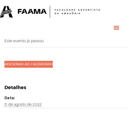
HOME
COLÉGIO
RESIDENCIAL
RESIDÊNCIAS
MÉDICAS
Este evento já passou.
GRADUAÇÃO
PÓS GRADUAÇÃO
BIBLIOTECA
ADICIONAR AO CALENDÁRIO
PESQUISA E
EXTENSÃO
ÁREA DO ALUNO
Detalhes
INSTITUCIONAL
Data:
6 de agosto de 2022