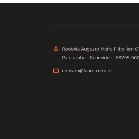
Rodovia Augusto Meira Filho, km 0
Paricatuba - Benevides - 68795-00
contato@faama.edu.br