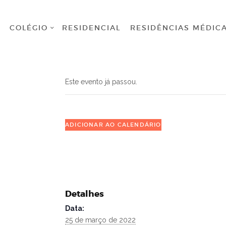
HOME
COLÉGIO
RESIDENCIAL
RESIDÊNCIAS MÉDIC
COLÉGIO
RESIDENCIAL
Este evento já passou.
RESIDÊNCIAS
MÉDICAS
ADICIONAR AO CALENDÁRIO
GRADUAÇÃO
PÓS
GRADUAÇÃO
Detalhes
BIBLIOTECA
Data:
25 de março de 2022