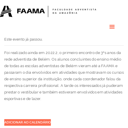
HOME
COLÉGIO
RESIDENCIAL
RESIDÊNCIAS
MÉDICAS
Este evento já passou.
GRADUAÇÃO
PÓS GRADUAÇÃO
Foi realizado ainda em 2022.2, o primeiro encontro de 3ºs anos da
rede adventista de Belém. Os alunos concluintes do ensino médio
BIBLIOTECA
de todas as escolas adventistas de Belém vieram até a FAAMA e
PESQUISA E
passaram o dia envolvidos em atividades que mostravam os cursos
EXTENSÃO
de ensino superior da instituição, onde cada coordenador falou da
ÁREA DO ALUNO
respectiva carreira profissional. A tarde os interessados já puderam
INSTITUCIONAL
prestar o vestibular e também estiveram envolvidos em atividades
esportivas e de lazer.
ADICIONAR AO CALENDÁRIO