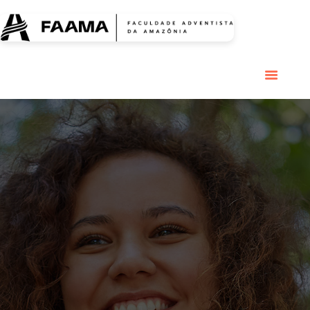
HOME
COLÉGIO
RESIDENCIAL
RESIDÊNCIAS
MÉDICAS
GRADUAÇÃO
PÓS GRADUAÇÃO
BIBLIOTECA
PESQUISA E
EXTENSÃO
ÁREA DO ALUNO
INSTITUCIONAL